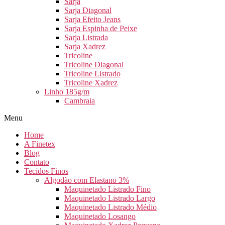
Sarja
Sarja Diagonal
Sarja Efeito Jeans
Sarja Espinha de Peixe
Sarja Listrada
Sarja Xadrez
Tricoline
Tricoline Diagonal
Tricoline Listrado
Tricoline Xadrez
Linho 185g/m
Cambraia
Menu
Home
A Finetex
Blog
Contato
Tecidos Finos
Algodão com Elastano 3%
Maquinetado Listrado Fino
Maquinetado Listrado Largo
Maquinetado Listrado Médio
Maquinetado Losango