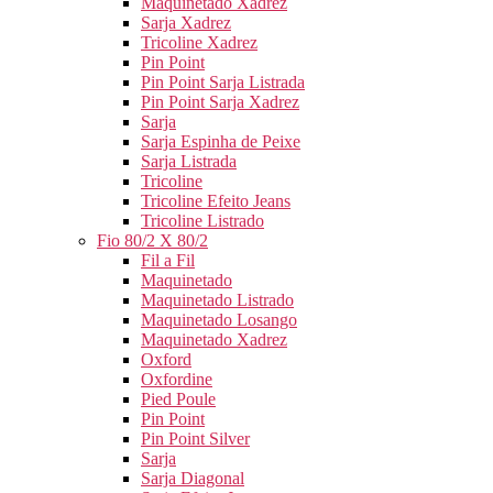
Maquinetado Xadrez
Sarja Xadrez
Tricoline Xadrez
Pin Point
Pin Point Sarja Listrada
Pin Point Sarja Xadrez
Sarja
Sarja Espinha de Peixe
Sarja Listrada
Tricoline
Tricoline Efeito Jeans
Tricoline Listrado
Fio 80/2 X 80/2
Fil a Fil
Maquinetado
Maquinetado Listrado
Maquinetado Losango
Maquinetado Xadrez
Oxford
Oxfordine
Pied Poule
Pin Point
Pin Point Silver
Sarja
Sarja Diagonal