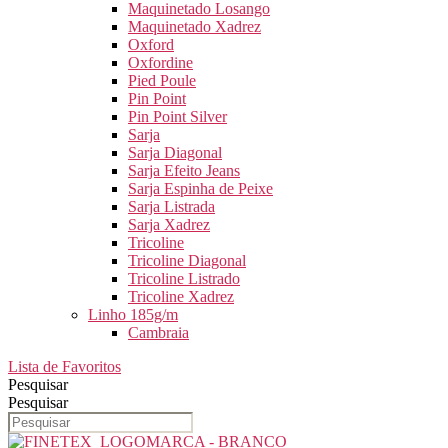
Maquinetado Losango
Maquinetado Xadrez
Oxford
Oxfordine
Pied Poule
Pin Point
Pin Point Silver
Sarja
Sarja Diagonal
Sarja Efeito Jeans
Sarja Espinha de Peixe
Sarja Listrada
Sarja Xadrez
Tricoline
Tricoline Diagonal
Tricoline Listrado
Tricoline Xadrez
Linho 185g/m
Cambraia
Lista de Favoritos
Pesquisar
Pesquisar