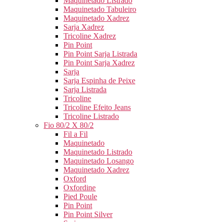
Maquinetado Listrado
Maquinetado Tabuleiro
Maquinetado Xadrez
Sarja Xadrez
Tricoline Xadrez
Pin Point
Pin Point Sarja Listrada
Pin Point Sarja Xadrez
Sarja
Sarja Espinha de Peixe
Sarja Listrada
Tricoline
Tricoline Efeito Jeans
Tricoline Listrado
Fio 80/2 X 80/2
Fil a Fil
Maquinetado
Maquinetado Listrado
Maquinetado Losango
Maquinetado Xadrez
Oxford
Oxfordine
Pied Poule
Pin Point
Pin Point Silver