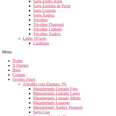
Sarja Efeito Jeans
Sarja Espinha de Peixe
Sarja Listrada
Sarja Xadrez
Tricoline
Tricoline Diagonal
Tricoline Listrado
Tricoline Xadrez
Linho 185g/m
Cambraia
Menu
Home
A Finetex
Blog
Contato
Tecidos Finos
Algodão com Elastano 3%
Maquinetado Listrado Fino
Maquinetado Listrado Largo
Maquinetado Listrado Médio
Maquinetado Losango
Maquinetado Xadrez Pequeno
Sarja Lisa