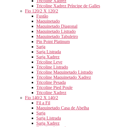
Tricoline Xadrez
Tricoline Xadrez Príncipe de Galles
Fio 120/2 X 120/2
Fustão
Maquinetado
Maquinetado Diagonal
Maquinetado Listrado
Maquinetado Tabuleiro
Pin Point Platinum
Sarja
Sarja Listrada
Sarja Xadrez
Tricoline Leve
Tricoline Listrado
Tricoline Maquinetado Listrado
Tricoline Maquinetado Xadrez
Tricoline Pesada
Tricoline Pied Poule
Tricoline Xadrez
Fio 140/2 X 140/2
Fil a Fil
Maquinetado Casa de Abelha
Sarja
Sarja Listrada
Sarja Xadrez