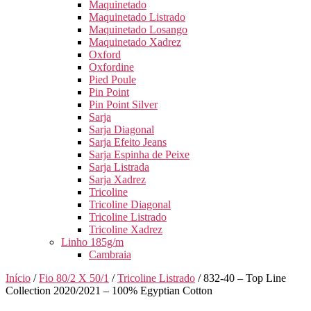
Maquinetado
Maquinetado Listrado
Maquinetado Losango
Maquinetado Xadrez
Oxford
Oxfordine
Pied Poule
Pin Point
Pin Point Silver
Sarja
Sarja Diagonal
Sarja Efeito Jeans
Sarja Espinha de Peixe
Sarja Listrada
Sarja Xadrez
Tricoline
Tricoline Diagonal
Tricoline Listrado
Tricoline Xadrez
Linho 185g/m
Cambraia
Início
/
Fio 80/2 X 50/1
/
Tricoline Listrado
/ 832-40 – Top Line
Collection 2020/2021 – 100% Egyptian Cotton