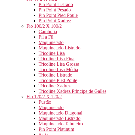
Pin Point Listrado
Pin Point Pesado
Pin Point Pied Poule
Pin Point Xadrez
Fio 100/2 X 100/2
Cambraia
Fil a Fil
Maquinetado
Maquinetado Listrado
Tricoline Lisa
Tricoline Lisa Fina
Tricoline Lisa Grossa
Tricoline Lisa Média
Tricoline Listrado
Tricoline Pied Poule
Tricoline Xadrez
Tricoline Xadrez Príncipe de Galles
Fio 120/2 X 120/2
Fustão
Maquinetado
Maquinetado Diagonal
Maquinetado Listrado
Maquinetado Tabuleiro
Pin Point Platinum
Sarja