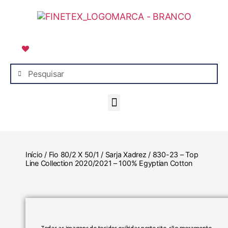
Lista de Favoritos
Início
/
Fio 80/2 X 50/1
/
Sarja Xadrez
/ 830-23 – Top
Line Collection 2020/2021 – 100% Egyptian Cotton
Todas as imagens de tecidos exibidas neste site, são meramente