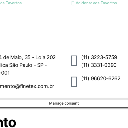
aos Favoritos
Adicionar aos Favoritos
 de Maio, 35 - Loja 202
(11) 3223-5759
ica São Paulo - SP -
(11) 3331-0390
-001
(11) 96620-6262
imento@finetex.com.br
Manage consent
nto