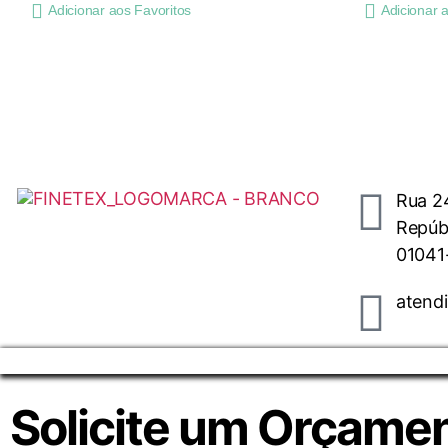
Adicionar aos Favoritos
Adicionar 
Rua 24
Repúbl
01041
atend
Solicite um Orçame