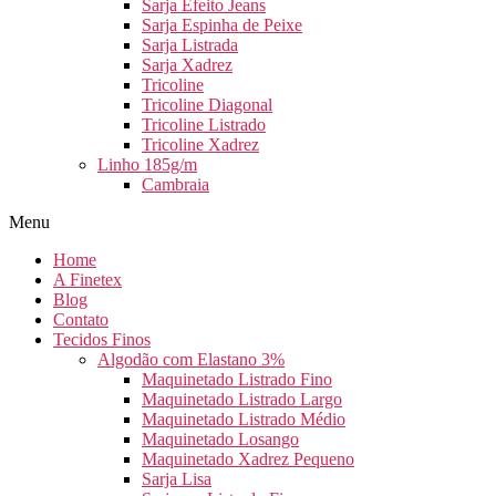
Sarja Efeito Jeans
Sarja Espinha de Peixe
Sarja Listrada
Sarja Xadrez
Tricoline
Tricoline Diagonal
Tricoline Listrado
Tricoline Xadrez
Linho 185g/m
Cambraia
Menu
Home
A Finetex
Blog
Contato
Tecidos Finos
Algodão com Elastano 3%
Maquinetado Listrado Fino
Maquinetado Listrado Largo
Maquinetado Listrado Médio
Maquinetado Losango
Maquinetado Xadrez Pequeno
Sarja Lisa