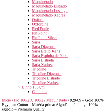
Maquinetado
Maquinetado Listrado
Maquinetado Losango
Maquinetado Xadrez
Oxford
Oxfordine
Pied Poule
Pin Point
Pin Point Silver
Sarja
Sarja Diagonal
Sarja Efeito Jeans
Sarja Espinha de Peixe
Sarja Listrada
Sarja Xadrez
Tricoline
Tricoline Diagonal
Tricoline Listrado
Tricoline Xadrez
Linho 185g/m
Cambraia
Início
/
Fio 100/2 X 100/2
/
Maquinetado
/ 929-09 – Gold 100%
Egyptian Cotton – Matéria prima: Algodão e fio longo 100%
egipcio – Premium Quality