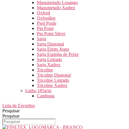
Maquinetado Losango
Maquinetado Xadrez
Oxford
Oxfordine
Pied Poule
Pin Point
Pin Point Silver
Sarja
Sarja Diagonal
Sarja Efeito Jeans
Sarja Espinha de Peixe
Sarja Listrada
Sarja Xadrez
Tricoline
Tricoline Diagonal
Tricoline Listrado
Tricoline Xadrez
Linho 185g/m
Cambraia
Lista de Favoritos
Pesquisar
Pesquisar