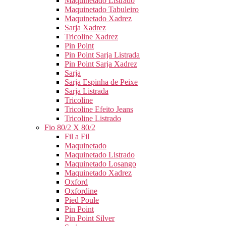
Maquinetado Listrado
Maquinetado Tabuleiro
Maquinetado Xadrez
Sarja Xadrez
Tricoline Xadrez
Pin Point
Pin Point Sarja Listrada
Pin Point Sarja Xadrez
Sarja
Sarja Espinha de Peixe
Sarja Listrada
Tricoline
Tricoline Efeito Jeans
Tricoline Listrado
Fio 80/2 X 80/2
Fil a Fil
Maquinetado
Maquinetado Listrado
Maquinetado Losango
Maquinetado Xadrez
Oxford
Oxfordine
Pied Poule
Pin Point
Pin Point Silver