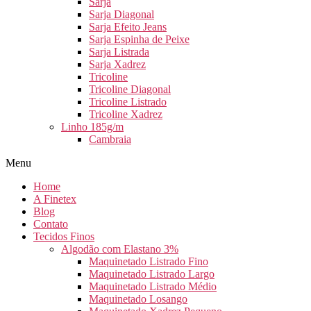
Sarja
Sarja Diagonal
Sarja Efeito Jeans
Sarja Espinha de Peixe
Sarja Listrada
Sarja Xadrez
Tricoline
Tricoline Diagonal
Tricoline Listrado
Tricoline Xadrez
Linho 185g/m
Cambraia
Menu
Home
A Finetex
Blog
Contato
Tecidos Finos
Algodão com Elastano 3%
Maquinetado Listrado Fino
Maquinetado Listrado Largo
Maquinetado Listrado Médio
Maquinetado Losango