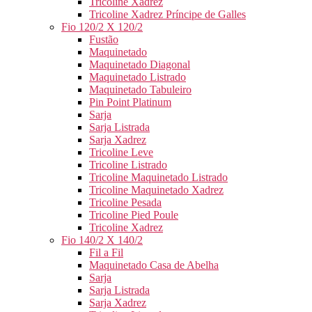
Tricoline Xadrez
Tricoline Xadrez Príncipe de Galles
Fio 120/2 X 120/2
Fustão
Maquinetado
Maquinetado Diagonal
Maquinetado Listrado
Maquinetado Tabuleiro
Pin Point Platinum
Sarja
Sarja Listrada
Sarja Xadrez
Tricoline Leve
Tricoline Listrado
Tricoline Maquinetado Listrado
Tricoline Maquinetado Xadrez
Tricoline Pesada
Tricoline Pied Poule
Tricoline Xadrez
Fio 140/2 X 140/2
Fil a Fil
Maquinetado Casa de Abelha
Sarja
Sarja Listrada
Sarja Xadrez