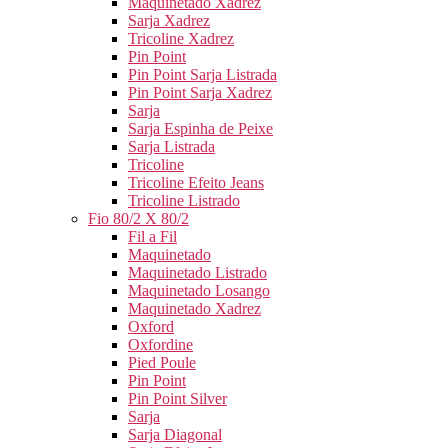
Maquinetado Xadrez
Sarja Xadrez
Tricoline Xadrez
Pin Point
Pin Point Sarja Listrada
Pin Point Sarja Xadrez
Sarja
Sarja Espinha de Peixe
Sarja Listrada
Tricoline
Tricoline Efeito Jeans
Tricoline Listrado
Fio 80/2 X 80/2
Fil a Fil
Maquinetado
Maquinetado Listrado
Maquinetado Losango
Maquinetado Xadrez
Oxford
Oxfordine
Pied Poule
Pin Point
Pin Point Silver
Sarja
Sarja Diagonal