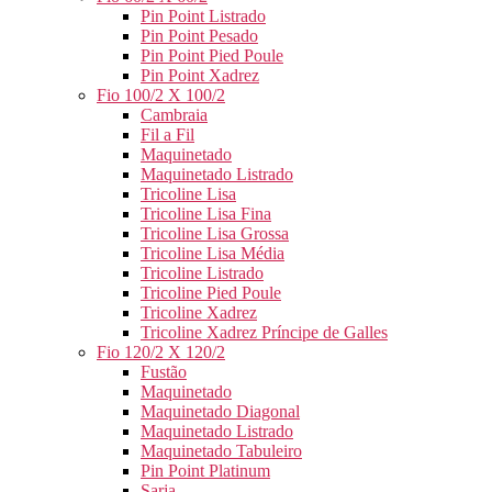
Pin Point Listrado
Pin Point Pesado
Pin Point Pied Poule
Pin Point Xadrez
Fio 100/2 X 100/2
Cambraia
Fil a Fil
Maquinetado
Maquinetado Listrado
Tricoline Lisa
Tricoline Lisa Fina
Tricoline Lisa Grossa
Tricoline Lisa Média
Tricoline Listrado
Tricoline Pied Poule
Tricoline Xadrez
Tricoline Xadrez Príncipe de Galles
Fio 120/2 X 120/2
Fustão
Maquinetado
Maquinetado Diagonal
Maquinetado Listrado
Maquinetado Tabuleiro
Pin Point Platinum
Sarja