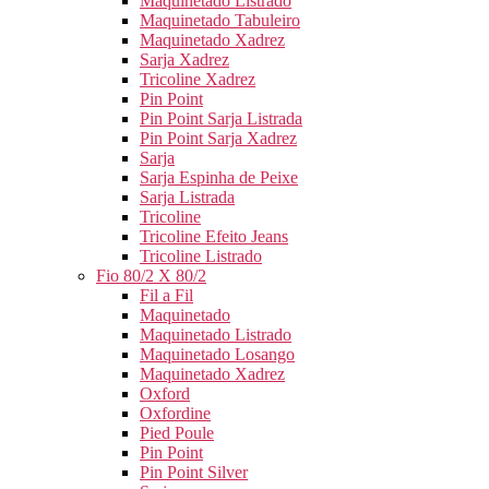
Maquinetado Listrado
Maquinetado Tabuleiro
Maquinetado Xadrez
Sarja Xadrez
Tricoline Xadrez
Pin Point
Pin Point Sarja Listrada
Pin Point Sarja Xadrez
Sarja
Sarja Espinha de Peixe
Sarja Listrada
Tricoline
Tricoline Efeito Jeans
Tricoline Listrado
Fio 80/2 X 80/2
Fil a Fil
Maquinetado
Maquinetado Listrado
Maquinetado Losango
Maquinetado Xadrez
Oxford
Oxfordine
Pied Poule
Pin Point
Pin Point Silver