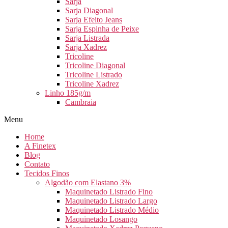
Sarja
Sarja Diagonal
Sarja Efeito Jeans
Sarja Espinha de Peixe
Sarja Listrada
Sarja Xadrez
Tricoline
Tricoline Diagonal
Tricoline Listrado
Tricoline Xadrez
Linho 185g/m
Cambraia
Menu
Home
A Finetex
Blog
Contato
Tecidos Finos
Algodão com Elastano 3%
Maquinetado Listrado Fino
Maquinetado Listrado Largo
Maquinetado Listrado Médio
Maquinetado Losango