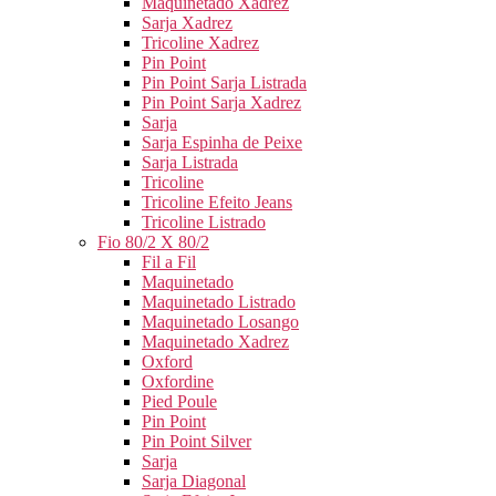
Maquinetado Xadrez
Sarja Xadrez
Tricoline Xadrez
Pin Point
Pin Point Sarja Listrada
Pin Point Sarja Xadrez
Sarja
Sarja Espinha de Peixe
Sarja Listrada
Tricoline
Tricoline Efeito Jeans
Tricoline Listrado
Fio 80/2 X 80/2
Fil a Fil
Maquinetado
Maquinetado Listrado
Maquinetado Losango
Maquinetado Xadrez
Oxford
Oxfordine
Pied Poule
Pin Point
Pin Point Silver
Sarja
Sarja Diagonal