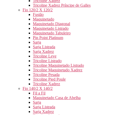
Tricoline Xadrez
Tricoline Xadrez Príncipe de Galles
Fio 120/2 X 120/2
Fustão
Maquinetado
Maquinetado Diagonal
Maquinetado Listrado
Maquinetado Tabuleiro
Pin Point Platinum
Sarja
Sarja Listrada
Sarja Xadrez
Tricoline Leve
Tricoline Listrado
Tricoline Maquinetado Listrado
Tricoline Maquinetado Xadrez
Tricoline Pesada
Tricoline Pied Poule
Tricoline Xadrez
Fio 140/2 X 140/2
Fil a Fil
Maquinetado Casa de Abelha
Sarja
Sarja Listrada
Sarja Xadrez