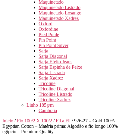
Maquinetado
Maquinetado Listrado
Maquinetado Losango
Maquinetado Xadrez
Oxford
Oxfordine
Pied Poule
Pin Point
Pin Point Silver
Sarja
Sarja Diagonal
Sarja Efeito Jeans
Sarja Espinha de Peixe
Sarja Listrada
Sarja Xadrez
Tricoline
Tricoline Diagonal
Tricoline Listrado
Tricoline Xadrez
Linho 185g/m
Cambraia
Início
/
Fio 100/2 X 100/2
/
Fil a Fil
/ 926-27 – Gold 100%
Egyptian Cotton – Matéria prima: Algodão e fio longo 100%
egipcio – Premium Quality