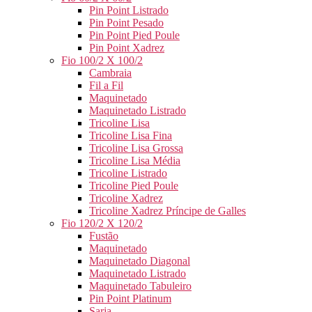
Pin Point Listrado
Pin Point Pesado
Pin Point Pied Poule
Pin Point Xadrez
Fio 100/2 X 100/2
Cambraia
Fil a Fil
Maquinetado
Maquinetado Listrado
Tricoline Lisa
Tricoline Lisa Fina
Tricoline Lisa Grossa
Tricoline Lisa Média
Tricoline Listrado
Tricoline Pied Poule
Tricoline Xadrez
Tricoline Xadrez Príncipe de Galles
Fio 120/2 X 120/2
Fustão
Maquinetado
Maquinetado Diagonal
Maquinetado Listrado
Maquinetado Tabuleiro
Pin Point Platinum
Sarja