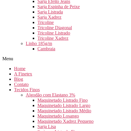
Sarja Efeito Jeans
Sarja Espinha de Peixe
Sarja Listrada
Sarja Xadrez
Tricoline
Tricoline Diagonal
Tricoline Listrado
Tricoline Xadrez
Linho 185g/m
Cambraia
Menu
Home
A Finetex
Blog
Contato
Tecidos Finos
Algodão com Elastano 3%
Maquinetado Listrado Fino
Maquinetado Listrado Largo
Maquinetado Listrado Médio
Maquinetado Losango
Maquinetado Xadrez Pequeno
Sarja Lisa