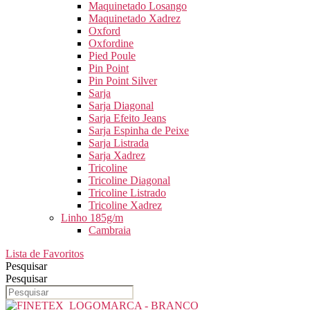
Maquinetado Losango
Maquinetado Xadrez
Oxford
Oxfordine
Pied Poule
Pin Point
Pin Point Silver
Sarja
Sarja Diagonal
Sarja Efeito Jeans
Sarja Espinha de Peixe
Sarja Listrada
Sarja Xadrez
Tricoline
Tricoline Diagonal
Tricoline Listrado
Tricoline Xadrez
Linho 185g/m
Cambraia
Lista de Favoritos
Pesquisar
Pesquisar