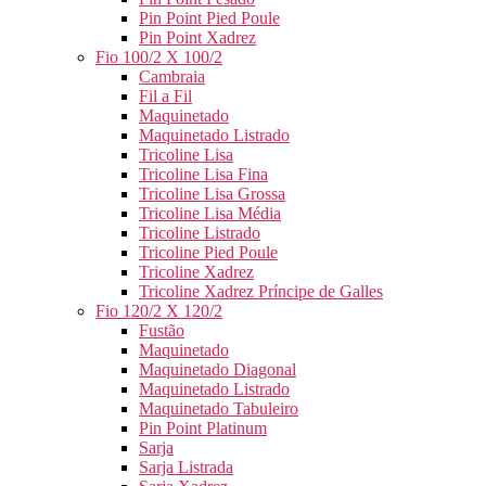
Pin Point Pied Poule
Pin Point Xadrez
Fio 100/2 X 100/2
Cambraia
Fil a Fil
Maquinetado
Maquinetado Listrado
Tricoline Lisa
Tricoline Lisa Fina
Tricoline Lisa Grossa
Tricoline Lisa Média
Tricoline Listrado
Tricoline Pied Poule
Tricoline Xadrez
Tricoline Xadrez Príncipe de Galles
Fio 120/2 X 120/2
Fustão
Maquinetado
Maquinetado Diagonal
Maquinetado Listrado
Maquinetado Tabuleiro
Pin Point Platinum
Sarja
Sarja Listrada