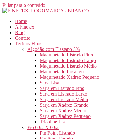
Pular para o conteúdo
Home
A Finetex
Blog
Contato
Tecidos Finos
Algodão com Elastano 3%
Maquinetado Listrado Fino
Maquinetado Listrado Largo
Maquinetado Listrado Médio
Maquinetado Losango
Maquinetado Xadrez Pequeno
Sarja Lisa
Sarja em Listrado Fino
Sarja em Listrado Largo
Sarja em Listrado Médio
Sarja em Xadrez Grande
Sarja em Xadrez Médio
Sarja em Xadrez Pequeno
Tricoline Lisa
Fio 60/2 X 60/2
Pin Point Listrado
Pin Point Pesado