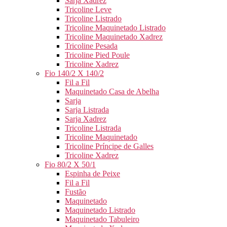
Sarja Xadrez
Tricoline Leve
Tricoline Listrado
Tricoline Maquinetado Listrado
Tricoline Maquinetado Xadrez
Tricoline Pesada
Tricoline Pied Poule
Tricoline Xadrez
Fio 140/2 X 140/2
Fil a Fil
Maquinetado Casa de Abelha
Sarja
Sarja Listrada
Sarja Xadrez
Tricoline Listrada
Tricoline Maquinetado
Tricoline Príncipe de Galles
Tricoline Xadrez
Fio 80/2 X 50/1
Espinha de Peixe
Fil a Fil
Fustão
Maquinetado
Maquinetado Listrado
Maquinetado Tabuleiro