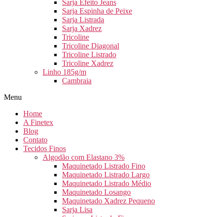
Sarja Efeito Jeans
Sarja Espinha de Peixe
Sarja Listrada
Sarja Xadrez
Tricoline
Tricoline Diagonal
Tricoline Listrado
Tricoline Xadrez
Linho 185g/m
Cambraia
Menu
Home
A Finetex
Blog
Contato
Tecidos Finos
Algodão com Elastano 3%
Maquinetado Listrado Fino
Maquinetado Listrado Largo
Maquinetado Listrado Médio
Maquinetado Losango
Maquinetado Xadrez Pequeno
Sarja Lisa