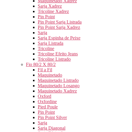
Maquinetado Xadrez
Sarja Xadrez
Tricoline Xadrez
Pin Point
Pin Point Sarja Listrada
Pin Point Sarja Xadrez
Sarja
Sarja Espinha de Peixe
Sarja Listrada
Tricoline
Tricoline Efeito Jeans
Tricoline Listrado
Fio 80/2 X 80/2
Fil a Fil
Maquinetado
Maquinetado Listrado
Maquinetado Losango
Maquinetado Xadrez
Oxford
Oxfordine
Pied Poule
Pin Point
Pin Point Silver
Sarja
Sarja Diagonal