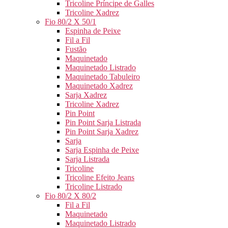
Tricoline Príncipe de Galles
Tricoline Xadrez
Fio 80/2 X 50/1
Espinha de Peixe
Fil a Fil
Fustão
Maquinetado
Maquinetado Listrado
Maquinetado Tabuleiro
Maquinetado Xadrez
Sarja Xadrez
Tricoline Xadrez
Pin Point
Pin Point Sarja Listrada
Pin Point Sarja Xadrez
Sarja
Sarja Espinha de Peixe
Sarja Listrada
Tricoline
Tricoline Efeito Jeans
Tricoline Listrado
Fio 80/2 X 80/2
Fil a Fil
Maquinetado
Maquinetado Listrado