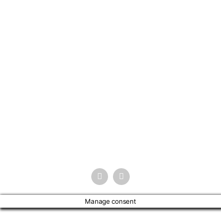
Rua 24 de Maio, 35 - Loja 202
República São Paulo - SP - 01041-001
atendimento@finetex.com.br
(11) 3223-5759
(11) 3331-0390
(11) 96620-6262
Manage consent