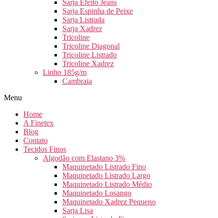
Sarja Efeito Jeans
Sarja Espinha de Peixe
Sarja Listrada
Sarja Xadrez
Tricoline
Tricoline Diagonal
Tricoline Listrado
Tricoline Xadrez
Linho 185g/m
Cambraia
Menu
Home
A Finetex
Blog
Contato
Tecidos Finos
Algodão com Elastano 3%
Maquinetado Listrado Fino
Maquinetado Listrado Largo
Maquinetado Listrado Médio
Maquinetado Losango
Maquinetado Xadrez Pequeno
Sarja Lisa