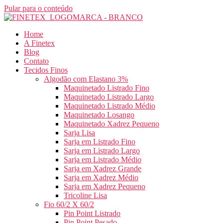
Pular para o conteúdo
Home
A Finetex
Blog
Contato
Tecidos Finos
Algodão com Elastano 3%
Maquinetado Listrado Fino
Maquinetado Listrado Largo
Maquinetado Listrado Médio
Maquinetado Losango
Maquinetado Xadrez Pequeno
Sarja Lisa
Sarja em Listrado Fino
Sarja em Listrado Largo
Sarja em Listrado Médio
Sarja em Xadrez Grande
Sarja em Xadrez Médio
Sarja em Xadrez Pequeno
Tricoline Lisa
Fio 60/2 X 60/2
Pin Point Listrado
Pin Point Pesado