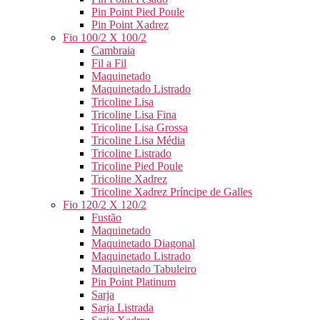
Pin Point Pied Poule
Pin Point Xadrez
Fio 100/2 X 100/2
Cambraia
Fil a Fil
Maquinetado
Maquinetado Listrado
Tricoline Lisa
Tricoline Lisa Fina
Tricoline Lisa Grossa
Tricoline Lisa Média
Tricoline Listrado
Tricoline Pied Poule
Tricoline Xadrez
Tricoline Xadrez Príncipe de Galles
Fio 120/2 X 120/2
Fustão
Maquinetado
Maquinetado Diagonal
Maquinetado Listrado
Maquinetado Tabuleiro
Pin Point Platinum
Sarja
Sarja Listrada