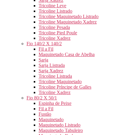
Sarja Xadrez
Tricoline Leve
Tricoline Listrado
Tricoline Maquinetado Listrado
Tricoline Maquinetado Xadrez
Tricoline Pesada
Tricoline Pied Poule
Tricoline Xadrez
Fio 140/2 X 140/2
Fil a Fil
Maquinetado Casa de Abelha
Sarja
Sarja Listrada
Sarja Xadrez
Tricoline Listrada
Tricoline Maquinetado
Tricoline Príncipe de Galles
Tricoline Xadrez
Fio 80/2 X 50/1
Espinha de Peixe
Fil a Fil
Fustão
Maquinetado
Maquinetado Listrado
Maquinetado Tabuleiro