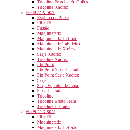
Tricoline Príncipe de Galles
Tricoline Xadrez
Fio 80/2 X 50/1
Espinha de Peixe
Fil a Fil
Fustão
Maquinetado
Maquinetado Listrado
Maquinetado Tabuleiro
Maquinetado Xadrez
Sarja Xadrez
Tricoline Xadrez
Pin Point
Pin Point Sarja Listrada
Pin Point Sarja Xadrez
Sarja
Sarja Espinha de Peixe
Sarja Listrada
Tricoline
Tricoline Efeito Jeans
Tricoline Listrado
Fio 80/2 X 80/2
Fil a Fil
Maquinetado
Maquinetado Listrado