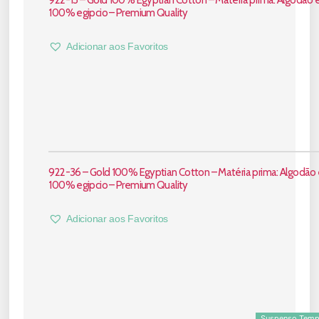
922-13 – Gold 100% Egyptian Cotton – Matéria prima: Algodão e
100% egipcio – Premium Quality
Adicionar aos Favoritos
922-36 – Gold 100% Egyptian Cotton – Matéria prima: Algodão e
100% egipcio – Premium Quality
Adicionar aos Favoritos
Suspenso Temp