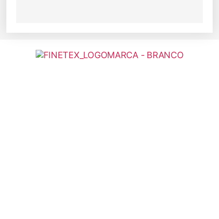
Rua 24 de Maio, 35 - Loja 202
República São Paulo - SP - 01041-001
atendimento@finetex.com.br
(11) 3223-5759
(11) 3331-0390
(11) 96620-6262