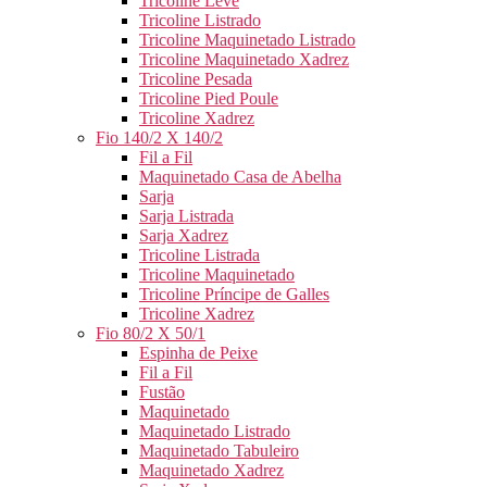
Tricoline Leve
Tricoline Listrado
Tricoline Maquinetado Listrado
Tricoline Maquinetado Xadrez
Tricoline Pesada
Tricoline Pied Poule
Tricoline Xadrez
Fio 140/2 X 140/2
Fil a Fil
Maquinetado Casa de Abelha
Sarja
Sarja Listrada
Sarja Xadrez
Tricoline Listrada
Tricoline Maquinetado
Tricoline Príncipe de Galles
Tricoline Xadrez
Fio 80/2 X 50/1
Espinha de Peixe
Fil a Fil
Fustão
Maquinetado
Maquinetado Listrado
Maquinetado Tabuleiro
Maquinetado Xadrez