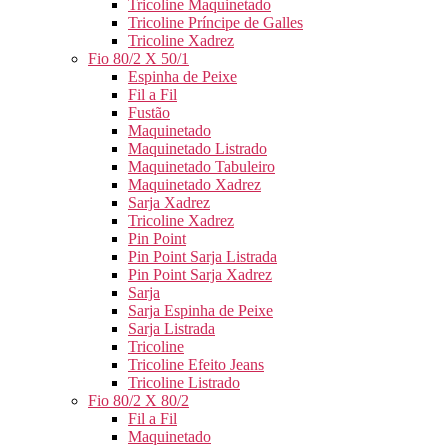
Tricoline Maquinetado
Tricoline Príncipe de Galles
Tricoline Xadrez
Fio 80/2 X 50/1
Espinha de Peixe
Fil a Fil
Fustão
Maquinetado
Maquinetado Listrado
Maquinetado Tabuleiro
Maquinetado Xadrez
Sarja Xadrez
Tricoline Xadrez
Pin Point
Pin Point Sarja Listrada
Pin Point Sarja Xadrez
Sarja
Sarja Espinha de Peixe
Sarja Listrada
Tricoline
Tricoline Efeito Jeans
Tricoline Listrado
Fio 80/2 X 80/2
Fil a Fil
Maquinetado