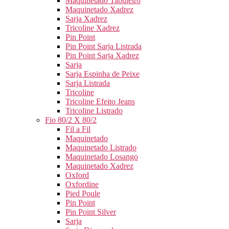
Maquinetado Tabuleiro
Maquinetado Xadrez
Sarja Xadrez
Tricoline Xadrez
Pin Point
Pin Point Sarja Listrada
Pin Point Sarja Xadrez
Sarja
Sarja Espinha de Peixe
Sarja Listrada
Tricoline
Tricoline Efeito Jeans
Tricoline Listrado
Fio 80/2 X 80/2
Fil a Fil
Maquinetado
Maquinetado Listrado
Maquinetado Losango
Maquinetado Xadrez
Oxford
Oxfordine
Pied Poule
Pin Point
Pin Point Silver
Sarja