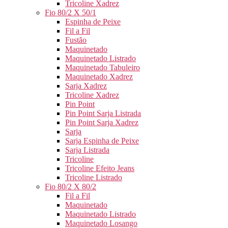
Tricoline Xadrez
Fio 80/2 X 50/1
Espinha de Peixe
Fil a Fil
Fustão
Maquinetado
Maquinetado Listrado
Maquinetado Tabuleiro
Maquinetado Xadrez
Sarja Xadrez
Tricoline Xadrez
Pin Point
Pin Point Sarja Listrada
Pin Point Sarja Xadrez
Sarja
Sarja Espinha de Peixe
Sarja Listrada
Tricoline
Tricoline Efeito Jeans
Tricoline Listrado
Fio 80/2 X 80/2
Fil a Fil
Maquinetado
Maquinetado Listrado
Maquinetado Losango