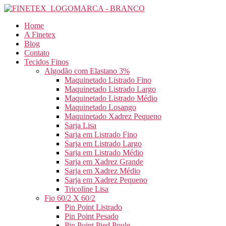
Pular
para
Home
o
A Finetex
conteúdo
Blog
Contato
Tecidos Finos
Algodão com Elastano 3%
Maquinetado Listrado Fino
Maquinetado Listrado Largo
Maquinetado Listrado Médio
Maquinetado Losango
Maquinetado Xadrez Pequeno
Sarja Lisa
Sarja em Listrado Fino
Sarja em Listrado Largo
Sarja em Listrado Médio
Sarja em Xadrez Grande
Sarja em Xadrez Médio
Sarja em Xadrez Pequeno
Tricoline Lisa
Fio 60/2 X 60/2
Pin Point Listrado
Pin Point Pesado
Pin Point Pied Poule