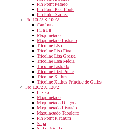
Pin Point Pesado
Pin Point Pied Poule
Pin Point Xadrez
Fio 100/2 X 100/2
Cambraia
Fil a Fil
Maquinetado
Maquinetado Listrado
Tricoline Lisa
Tricoline Lisa Fina
Tricoline Lisa Grossa
Tricoline Lisa Média
Tricoline Listrado
Tricoline Pied Poule
Tricoline Xadrez
Tricoline Xadrez Príncipe de Galles
Fio 120/2 X 120/2
Fustão
Maquinetado
Maquinetado Diagonal
Maquinetado Listrado
Maquinetado Tabuleiro
Pin Point Platinum
Sarja
Sarja Listrada