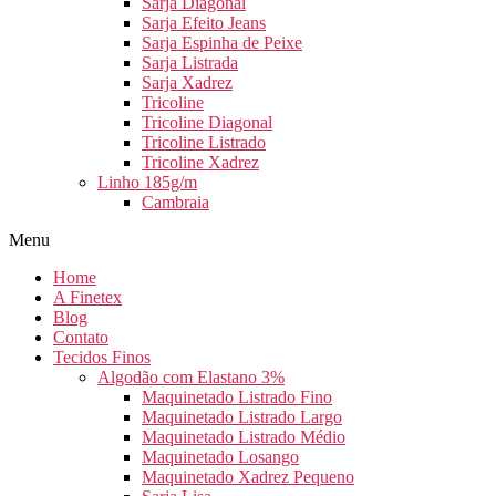
Sarja Diagonal
Sarja Efeito Jeans
Sarja Espinha de Peixe
Sarja Listrada
Sarja Xadrez
Tricoline
Tricoline Diagonal
Tricoline Listrado
Tricoline Xadrez
Linho 185g/m
Cambraia
Menu
Home
A Finetex
Blog
Contato
Tecidos Finos
Algodão com Elastano 3%
Maquinetado Listrado Fino
Maquinetado Listrado Largo
Maquinetado Listrado Médio
Maquinetado Losango
Maquinetado Xadrez Pequeno