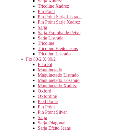
Sarja Xadrez
Tricoline Xadrez
Pin Point
Pin Point Sarja Listrada
Pin Point Sarja Xadrez
Sarja
Sarja Espinha de Peixe
Sarja Listrada
Tricoline
Tricoline Efeito Jeans
Tricoline Listrado
Fio 80/2 X 80/2
Fil a Fil
Maquinetado
Maquinetado Listrado
Maquinetado Losango
Maquinetado Xadrez
Oxford
Oxfordine
Pied Poule
Pin Point
Pin Point Silver
Sarja
Sarja Diagonal
Sarja Efeito Jeans