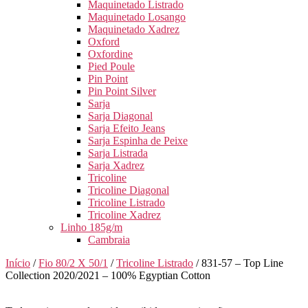
Maquinetado Listrado
Maquinetado Losango
Maquinetado Xadrez
Oxford
Oxfordine
Pied Poule
Pin Point
Pin Point Silver
Sarja
Sarja Diagonal
Sarja Efeito Jeans
Sarja Espinha de Peixe
Sarja Listrada
Sarja Xadrez
Tricoline
Tricoline Diagonal
Tricoline Listrado
Tricoline Xadrez
Linho 185g/m
Cambraia
Início
/
Fio 80/2 X 50/1
/
Tricoline Listrado
/ 831-57 – Top Line
Collection 2020/2021 – 100% Egyptian Cotton