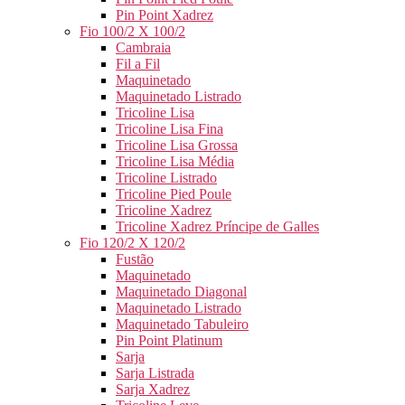
Pin Point Xadrez
Fio 100/2 X 100/2
Cambraia
Fil a Fil
Maquinetado
Maquinetado Listrado
Tricoline Lisa
Tricoline Lisa Fina
Tricoline Lisa Grossa
Tricoline Lisa Média
Tricoline Listrado
Tricoline Pied Poule
Tricoline Xadrez
Tricoline Xadrez Príncipe de Galles
Fio 120/2 X 120/2
Fustão
Maquinetado
Maquinetado Diagonal
Maquinetado Listrado
Maquinetado Tabuleiro
Pin Point Platinum
Sarja
Sarja Listrada
Sarja Xadrez