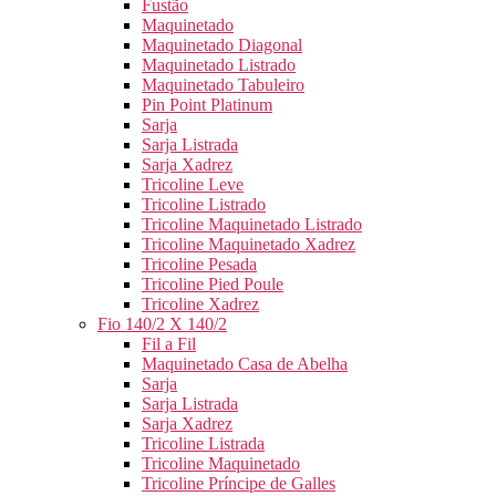
Fustão
Maquinetado
Maquinetado Diagonal
Maquinetado Listrado
Maquinetado Tabuleiro
Pin Point Platinum
Sarja
Sarja Listrada
Sarja Xadrez
Tricoline Leve
Tricoline Listrado
Tricoline Maquinetado Listrado
Tricoline Maquinetado Xadrez
Tricoline Pesada
Tricoline Pied Poule
Tricoline Xadrez
Fio 140/2 X 140/2
Fil a Fil
Maquinetado Casa de Abelha
Sarja
Sarja Listrada
Sarja Xadrez
Tricoline Listrada
Tricoline Maquinetado
Tricoline Príncipe de Galles