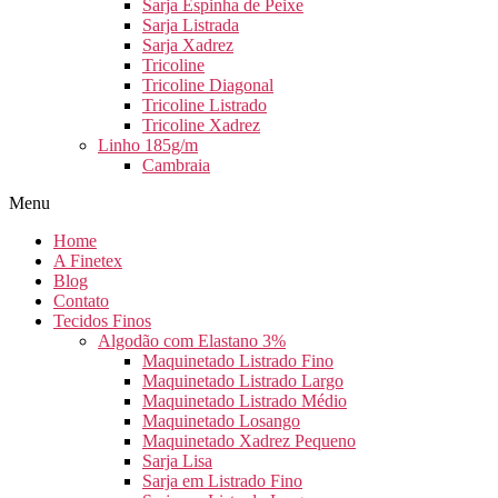
Sarja Espinha de Peixe
Sarja Listrada
Sarja Xadrez
Tricoline
Tricoline Diagonal
Tricoline Listrado
Tricoline Xadrez
Linho 185g/m
Cambraia
Menu
Home
A Finetex
Blog
Contato
Tecidos Finos
Algodão com Elastano 3%
Maquinetado Listrado Fino
Maquinetado Listrado Largo
Maquinetado Listrado Médio
Maquinetado Losango
Maquinetado Xadrez Pequeno
Sarja Lisa
Sarja em Listrado Fino