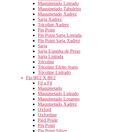
Maquinetado Listrado
Maquinetado Tabuleiro
Maquinetado Xadrez
Sarja Xadrez
Tricoline Xadrez
Pin Point
Pin Point Sarja Listrada
Pin Point Sarja Xadrez
Sarja
Sarja Espinha de Peixe
Sarja Listrada
Tricoline
Tricoline Efeito Jeans
Tricoline Listrado
Fio 80/2 X 80/2
Fil a Fil
Maquinetado
Maquinetado Listrado
Maquinetado Losango
Maquinetado Xadrez
Oxford
Oxfordine
Pied Poule
Pin Point
Pin Point Silver