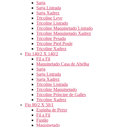
Sarja
Sarja Listrada
Sarja Xadrez
Tricoline Leve
Tricoline Listrado
Tricoline Maquinetado Listrado
Tricoline Maquinetado Xadrez
Tricoline Pesada
Tricoline Pied Poule
Tricoline Xadrez
Fio 140/2 X 140/2
Fil a Fil
Maquinetado Casa de Abelha
Sarja
Sarja Listrada
Sarja Xadrez
Tricoline Listrada
Tricoline Maquinetado
Tricoline Príncipe de Galles
Tricoline Xadrez
Fio 80/2 X 50/1
Espinha de Peixe
Fil a Fil
Fustão
Maquinetado