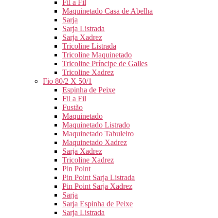
Fil a Fil
Maquinetado Casa de Abelha
Sarja
Sarja Listrada
Sarja Xadrez
Tricoline Listrada
Tricoline Maquinetado
Tricoline Príncipe de Galles
Tricoline Xadrez
Fio 80/2 X 50/1
Espinha de Peixe
Fil a Fil
Fustão
Maquinetado
Maquinetado Listrado
Maquinetado Tabuleiro
Maquinetado Xadrez
Sarja Xadrez
Tricoline Xadrez
Pin Point
Pin Point Sarja Listrada
Pin Point Sarja Xadrez
Sarja
Sarja Espinha de Peixe
Sarja Listrada