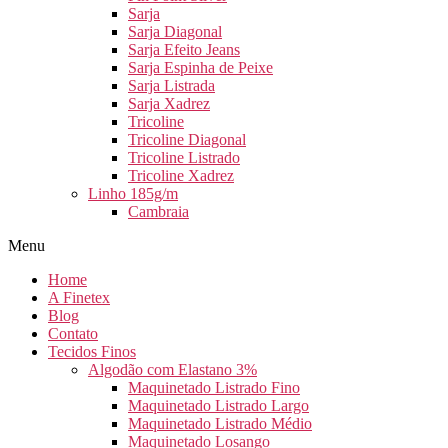
Sarja
Sarja Diagonal
Sarja Efeito Jeans
Sarja Espinha de Peixe
Sarja Listrada
Sarja Xadrez
Tricoline
Tricoline Diagonal
Tricoline Listrado
Tricoline Xadrez
Linho 185g/m
Cambraia
Menu
Home
A Finetex
Blog
Contato
Tecidos Finos
Algodão com Elastano 3%
Maquinetado Listrado Fino
Maquinetado Listrado Largo
Maquinetado Listrado Médio
Maquinetado Losango