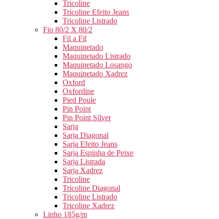
Tricoline
Tricoline Efeito Jeans
Tricoline Listrado
Fio 80/2 X 80/2
Fil a Fil
Maquinetado
Maquinetado Listrado
Maquinetado Losango
Maquinetado Xadrez
Oxford
Oxfordine
Pied Poule
Pin Point
Pin Point Silver
Sarja
Sarja Diagonal
Sarja Efeito Jeans
Sarja Espinha de Peixe
Sarja Listrada
Sarja Xadrez
Tricoline
Tricoline Diagonal
Tricoline Listrado
Tricoline Xadrez
Linho 185g/m