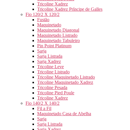
Tricoline Xadrez
Tricoline Xadrez Príncipe de Galles
Fio 120/2 X 120/2
Fustão
Maquinetado
Maquinetado Diagonal
Maquinetado Listrado
Maquinetado Tabuleiro
Pin Point Platinum
Sarja
Sarja Listrada
Sarja Xadrez
Tricoline Leve
Tricoline Listrado
Tricoline Maquinetado Listrado
Tricoline Maquinetado Xadrez
Tricoline Pesada
Tricoline Pied Poule
Tricoline Xadrez
Fio 140/2 X 140/2
Fil a Fil
Maquinetado Casa de Abelha
Sarja
Sarja Listrada
Sarja Xadrez