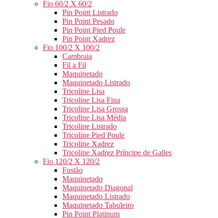
Fio 60/2 X 60/2
Pin Point Listrado
Pin Point Pesado
Pin Point Pied Poule
Pin Point Xadrez
Fio 100/2 X 100/2
Cambraia
Fil a Fil
Maquinetado
Maquinetado Listrado
Tricoline Lisa
Tricoline Lisa Fina
Tricoline Lisa Grossa
Tricoline Lisa Média
Tricoline Listrado
Tricoline Pied Poule
Tricoline Xadrez
Tricoline Xadrez Príncipe de Galles
Fio 120/2 X 120/2
Fustão
Maquinetado
Maquinetado Diagonal
Maquinetado Listrado
Maquinetado Tabuleiro
Pin Point Platinum