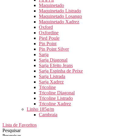
Maquinetado
Maquinetado Listrado
Maquinetado Losango
Maquinetado Xadrez
Oxford
Oxfordine
Pied Poule
Pin Point
Pin Point Silver
Sarja
Sarja Diagonal
Sarja Efeito Jeans
Sarja Espinha de Peixe
Sarja Listrada
Sarja Xadrez
Tricoline
Tricoline Diagonal
Tricoline Listrado
Tricoline Xadrez
Linho 185g/m
Cambraia
Lista de Favoritos
Pesquisar
Pesquisar