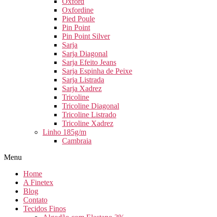
Oxford
Oxfordine
Pied Poule
Pin Point
Pin Point Silver
Sarja
Sarja Diagonal
Sarja Efeito Jeans
Sarja Espinha de Peixe
Sarja Listrada
Sarja Xadrez
Tricoline
Tricoline Diagonal
Tricoline Listrado
Tricoline Xadrez
Linho 185g/m
Cambraia
Menu
Home
A Finetex
Blog
Contato
Tecidos Finos