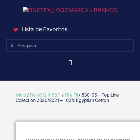
Lista de Favoritos
Início
/
Fio 80/2 X 50/1
/
Fil a Fil
/ 830-05 – Top Line
Collection 2020/2021 – 100% Egyptian Cotton
Todas as imagens de tecidos exibidas neste site, são meramente