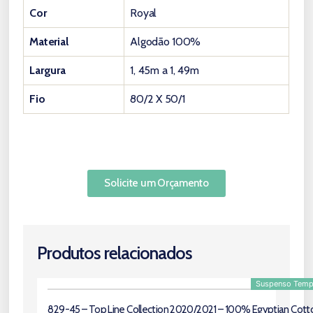
Cor
Royal
Material
Algodão 100%
Largura
1, 45m a 1, 49m
Fio
80/2 X 50/1
Solicite um Orçamento
Produtos relacionados
Suspenso Temp
829-45 – Top Line Collection 2020/2021 – 100% Egyptian Cott