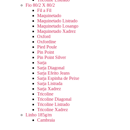
Fio 80/2 X 80/2
Fil a Fil
Maquinetado
Maquinetado Listrado
Maquinetado Losango
Maquinetado Xadrez
Oxford
Oxfordine
Pied Poule
Pin Point
Pin Point Silver
Sarja
Sarja Diagonal
Sarja Efeito Jeans
Sarja Espinha de Peixe
Sarja Listrada
Sarja Xadrez
Tricoline
Tricoline Diagonal
Tricoline Listrado
Tricoline Xadrez
Linho 185g/m
Cambraia