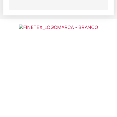
Rua 24 de Maio, 35 - Loja 202
República São Paulo - SP - 01041-001
atendimento@finetex.com.br
(11) 3223-5759
(11) 3331-0390
(11) 96620-6262