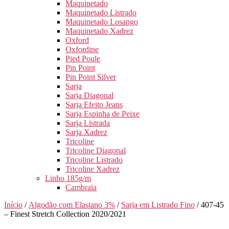
Maquinetado
Maquinetado Listrado
Maquinetado Losango
Maquinetado Xadrez
Oxford
Oxfordine
Pied Poule
Pin Point
Pin Point Silver
Sarja
Sarja Diagonal
Sarja Efeito Jeans
Sarja Espinha de Peixe
Sarja Listrada
Sarja Xadrez
Tricoline
Tricoline Diagonal
Tricoline Listrado
Tricoline Xadrez
Linho 185g/m
Cambraia
Início
/
Algodão com Elastano 3%
/
Sarja em Listrado Fino
/ 407-45
– Finest Stretch Collection 2020/2021