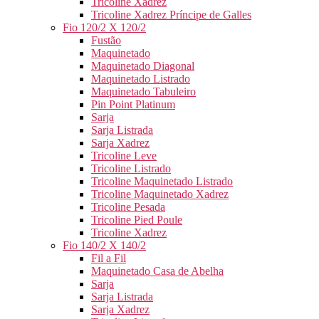
Tricoline Xadrez
Tricoline Xadrez Príncipe de Galles
Fio 120/2 X 120/2
Fustão
Maquinetado
Maquinetado Diagonal
Maquinetado Listrado
Maquinetado Tabuleiro
Pin Point Platinum
Sarja
Sarja Listrada
Sarja Xadrez
Tricoline Leve
Tricoline Listrado
Tricoline Maquinetado Listrado
Tricoline Maquinetado Xadrez
Tricoline Pesada
Tricoline Pied Poule
Tricoline Xadrez
Fio 140/2 X 140/2
Fil a Fil
Maquinetado Casa de Abelha
Sarja
Sarja Listrada
Sarja Xadrez