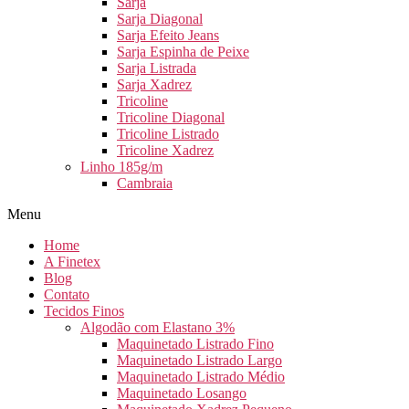
Sarja
Sarja Diagonal
Sarja Efeito Jeans
Sarja Espinha de Peixe
Sarja Listrada
Sarja Xadrez
Tricoline
Tricoline Diagonal
Tricoline Listrado
Tricoline Xadrez
Linho 185g/m
Cambraia
Menu
Home
A Finetex
Blog
Contato
Tecidos Finos
Algodão com Elastano 3%
Maquinetado Listrado Fino
Maquinetado Listrado Largo
Maquinetado Listrado Médio
Maquinetado Losango