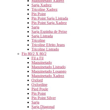
Maquinetado Xadrez
Sarja Xadrez
Tricoline Xadrez
Pin Point
Pin Point Sarja Listrada
Pin Point Sarja Xadrez
Sarja
Sarja Espinha de Peixe
Sarja Listrada
Tricoline
Tricoline Efeito Jeans
Tricoline Listrado
Fio 80/2 X 80/2
Fil a Fil
Maquinetado
Maquinetado Listrado
Maquinetado Losango
Maquinetado Xadrez
Oxford
Oxfordine
Pied Poule
Pin Point
Pin Point Silver
Sarja
Sarja Diagonal