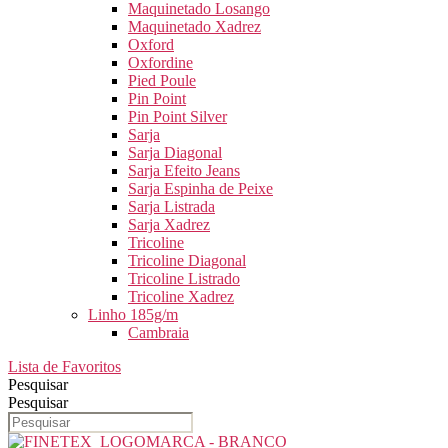
Maquinetado Losango
Maquinetado Xadrez
Oxford
Oxfordine
Pied Poule
Pin Point
Pin Point Silver
Sarja
Sarja Diagonal
Sarja Efeito Jeans
Sarja Espinha de Peixe
Sarja Listrada
Sarja Xadrez
Tricoline
Tricoline Diagonal
Tricoline Listrado
Tricoline Xadrez
Linho 185g/m
Cambraia
Lista de Favoritos
Pesquisar
Pesquisar