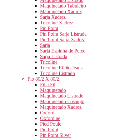
Maquinetado Listrado
Maquinetado Tabuleiro
Maquinetado Xadrez
Sarja Xadrez
Tricoline Xadrez
Pin Point
Pin Point Sarja Listrada
Pin Point Sarja Xadrez
Sarja
Sarja Espinha de Peixe
Sarja Listrada
Tricoline
Tricoline Efeito Jeans
Tricoline Listrado
Fio 80/2 X 80/2
Fil a Fil
Maquinetado
Maquinetado Listrado
Maquinetado Losango
Maquinetado Xadrez
Oxford
Oxfordine
Pied Poule
Pin Point
Pin Point Silver