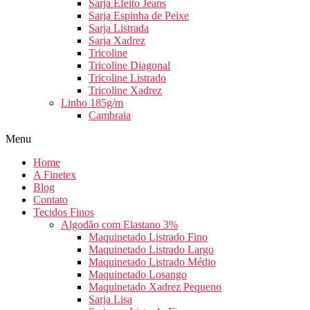
Sarja Efeito Jeans
Sarja Espinha de Peixe
Sarja Listrada
Sarja Xadrez
Tricoline
Tricoline Diagonal
Tricoline Listrado
Tricoline Xadrez
Linho 185g/m
Cambraia
Menu
Home
A Finetex
Blog
Contato
Tecidos Finos
Algodão com Elastano 3%
Maquinetado Listrado Fino
Maquinetado Listrado Largo
Maquinetado Listrado Médio
Maquinetado Losango
Maquinetado Xadrez Pequeno
Sarja Lisa