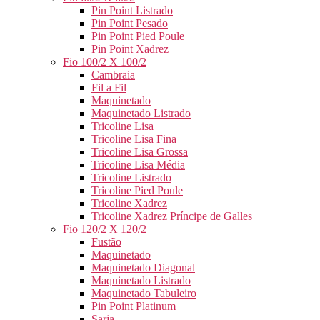
Pin Point Listrado
Pin Point Pesado
Pin Point Pied Poule
Pin Point Xadrez
Fio 100/2 X 100/2
Cambraia
Fil a Fil
Maquinetado
Maquinetado Listrado
Tricoline Lisa
Tricoline Lisa Fina
Tricoline Lisa Grossa
Tricoline Lisa Média
Tricoline Listrado
Tricoline Pied Poule
Tricoline Xadrez
Tricoline Xadrez Príncipe de Galles
Fio 120/2 X 120/2
Fustão
Maquinetado
Maquinetado Diagonal
Maquinetado Listrado
Maquinetado Tabuleiro
Pin Point Platinum
Sarja