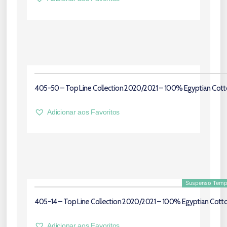
405-50 – Top Line Collection 2020/2021 – 100% Egyptian Cot
Adicionar aos Favoritos
Suspenso Temp
405-14 – Top Line Collection 2020/2021 – 100% Egyptian Cott
Adicionar aos Favoritos