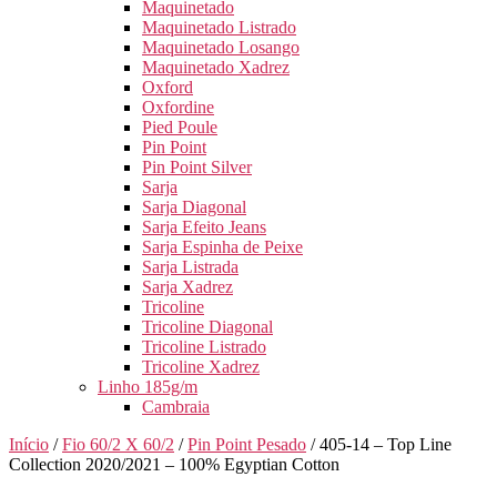
Maquinetado
Maquinetado Listrado
Maquinetado Losango
Maquinetado Xadrez
Oxford
Oxfordine
Pied Poule
Pin Point
Pin Point Silver
Sarja
Sarja Diagonal
Sarja Efeito Jeans
Sarja Espinha de Peixe
Sarja Listrada
Sarja Xadrez
Tricoline
Tricoline Diagonal
Tricoline Listrado
Tricoline Xadrez
Linho 185g/m
Cambraia
Início
/
Fio 60/2 X 60/2
/
Pin Point Pesado
/ 405-14 – Top Line
Collection 2020/2021 – 100% Egyptian Cotton