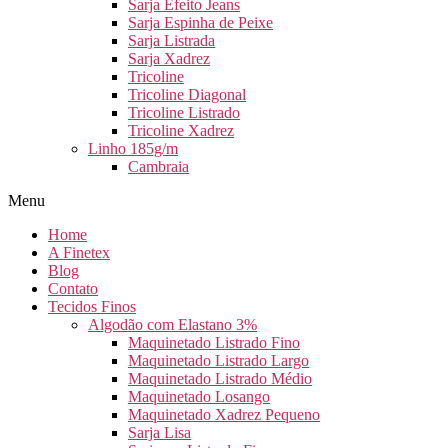
Sarja Efeito Jeans
Sarja Espinha de Peixe
Sarja Listrada
Sarja Xadrez
Tricoline
Tricoline Diagonal
Tricoline Listrado
Tricoline Xadrez
Linho 185g/m
Cambraia
Menu
Home
A Finetex
Blog
Contato
Tecidos Finos
Algodão com Elastano 3%
Maquinetado Listrado Fino
Maquinetado Listrado Largo
Maquinetado Listrado Médio
Maquinetado Losango
Maquinetado Xadrez Pequeno
Sarja Lisa