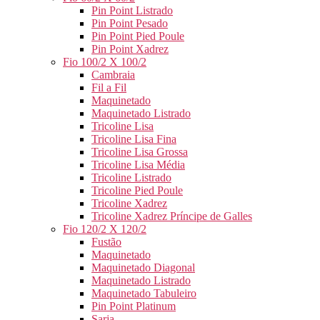
Pin Point Listrado
Pin Point Pesado
Pin Point Pied Poule
Pin Point Xadrez
Fio 100/2 X 100/2
Cambraia
Fil a Fil
Maquinetado
Maquinetado Listrado
Tricoline Lisa
Tricoline Lisa Fina
Tricoline Lisa Grossa
Tricoline Lisa Média
Tricoline Listrado
Tricoline Pied Poule
Tricoline Xadrez
Tricoline Xadrez Príncipe de Galles
Fio 120/2 X 120/2
Fustão
Maquinetado
Maquinetado Diagonal
Maquinetado Listrado
Maquinetado Tabuleiro
Pin Point Platinum
Sarja