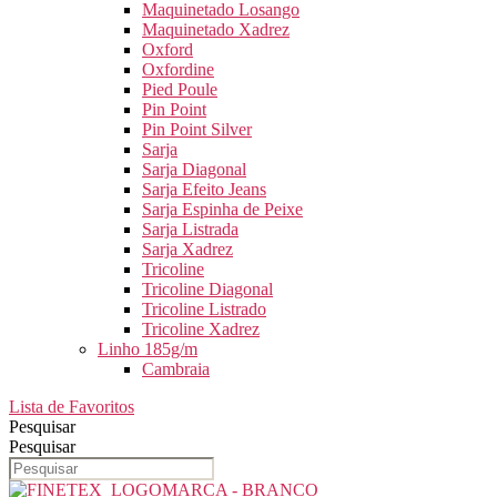
Maquinetado Losango
Maquinetado Xadrez
Oxford
Oxfordine
Pied Poule
Pin Point
Pin Point Silver
Sarja
Sarja Diagonal
Sarja Efeito Jeans
Sarja Espinha de Peixe
Sarja Listrada
Sarja Xadrez
Tricoline
Tricoline Diagonal
Tricoline Listrado
Tricoline Xadrez
Linho 185g/m
Cambraia
Lista de Favoritos
Pesquisar
Pesquisar