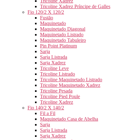
Tricoline Xadrez
Tricoline Xadrez Príncipe de Galles
Fio 120/2 X 120/2
Fustão
Maquinetado
Maquinetado Diagonal
Maquinetado Listrado
Maquinetado Tabuleiro
Pin Point Platinum
Sarja
Sarja Listrada
Sarja Xadrez
Tricoline Leve
Tricoline Listrado
Tricoline Maquinetado Listrado
Tricoline Maquinetado Xadrez
Tricoline Pesada
Tricoline Pied Poule
Tricoline Xadrez
Fio 140/2 X 140/2
Fil a Fil
Maquinetado Casa de Abelha
Sarja
Sarja Listrada
Sarja Xadrez