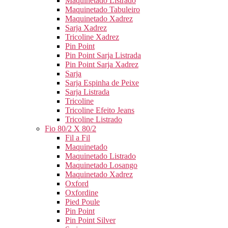
Maquinetado Listrado
Maquinetado Tabuleiro
Maquinetado Xadrez
Sarja Xadrez
Tricoline Xadrez
Pin Point
Pin Point Sarja Listrada
Pin Point Sarja Xadrez
Sarja
Sarja Espinha de Peixe
Sarja Listrada
Tricoline
Tricoline Efeito Jeans
Tricoline Listrado
Fio 80/2 X 80/2
Fil a Fil
Maquinetado
Maquinetado Listrado
Maquinetado Losango
Maquinetado Xadrez
Oxford
Oxfordine
Pied Poule
Pin Point
Pin Point Silver