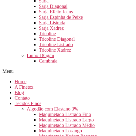
Sarja
Sarja Diagonal
Sarja Efeito Jeans
Sarja Espinha de Peixe
Sarja Listrada
Sarja Xadrez
Tricoline
Tricoline Diagonal
Tricoline Listrado
Tricoline Xadrez
Linho 185g/m
Cambraia
Menu
Home
A Finetex
Blog
Contato
Tecidos Finos
Algodão com Elastano 3%
Maquinetado Listrado Fino
Maquinetado Listrado Largo
Maquinetado Listrado Médio
Maquinetado Losango