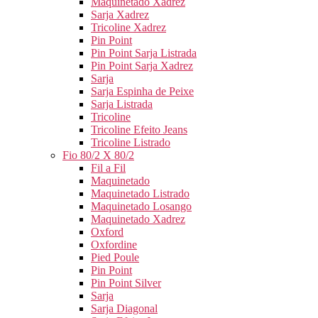
Maquinetado Xadrez
Sarja Xadrez
Tricoline Xadrez
Pin Point
Pin Point Sarja Listrada
Pin Point Sarja Xadrez
Sarja
Sarja Espinha de Peixe
Sarja Listrada
Tricoline
Tricoline Efeito Jeans
Tricoline Listrado
Fio 80/2 X 80/2
Fil a Fil
Maquinetado
Maquinetado Listrado
Maquinetado Losango
Maquinetado Xadrez
Oxford
Oxfordine
Pied Poule
Pin Point
Pin Point Silver
Sarja
Sarja Diagonal