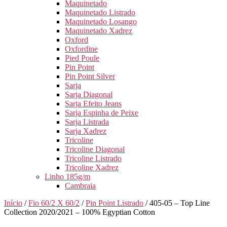
Maquinetado
Maquinetado Listrado
Maquinetado Losango
Maquinetado Xadrez
Oxford
Oxfordine
Pied Poule
Pin Point
Pin Point Silver
Sarja
Sarja Diagonal
Sarja Efeito Jeans
Sarja Espinha de Peixe
Sarja Listrada
Sarja Xadrez
Tricoline
Tricoline Diagonal
Tricoline Listrado
Tricoline Xadrez
Linho 185g/m
Cambraia
Início
/
Fio 60/2 X 60/2
/
Pin Point Listrado
/ 405-05 – Top Line
Collection 2020/2021 – 100% Egyptian Cotton