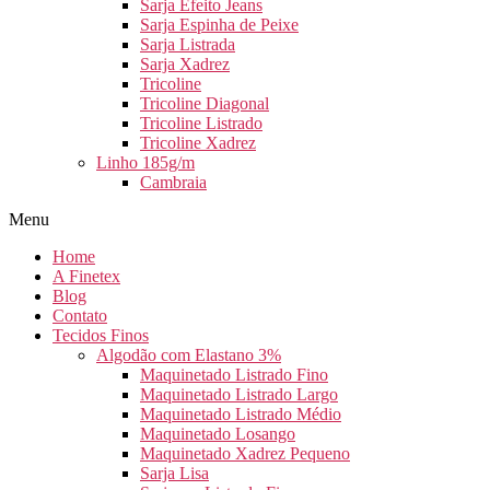
Sarja Efeito Jeans
Sarja Espinha de Peixe
Sarja Listrada
Sarja Xadrez
Tricoline
Tricoline Diagonal
Tricoline Listrado
Tricoline Xadrez
Linho 185g/m
Cambraia
Menu
Home
A Finetex
Blog
Contato
Tecidos Finos
Algodão com Elastano 3%
Maquinetado Listrado Fino
Maquinetado Listrado Largo
Maquinetado Listrado Médio
Maquinetado Losango
Maquinetado Xadrez Pequeno
Sarja Lisa