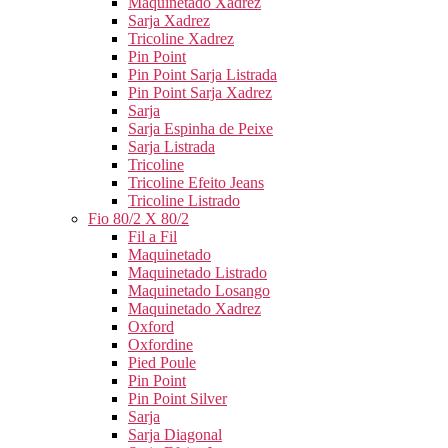
Maquinetado Xadrez
Sarja Xadrez
Tricoline Xadrez
Pin Point
Pin Point Sarja Listrada
Pin Point Sarja Xadrez
Sarja
Sarja Espinha de Peixe
Sarja Listrada
Tricoline
Tricoline Efeito Jeans
Tricoline Listrado
Fio 80/2 X 80/2
Fil a Fil
Maquinetado
Maquinetado Listrado
Maquinetado Losango
Maquinetado Xadrez
Oxford
Oxfordine
Pied Poule
Pin Point
Pin Point Silver
Sarja
Sarja Diagonal