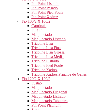
Pin Point Listrado
Pin Point Pesado
Pin Point Pied Poule
Pin Point Xadrez
Fio 100/2 X 100/2
Cambraia
Fil a Fil
Maquinetado
Maquinetado Listrado
Tricoline Lisa
Tricoline Lisa Fina
Tricoline Lisa Grossa
Tricoline Lisa Média
Tricoline Listrado
Tricoline Pied Poule
Tricoline Xadrez
Tricoline Xadrez Príncipe de Galles
Fio 120/2 X 120/2
Fustão
Maquinetado
Maquinetado Diagonal
Maquinetado Listrado
Maquinetado Tabuleiro
Pin Point Platinum
Sarja