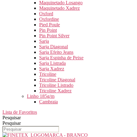
Maquinetado Losango
Maquinetado Xadrez
Oxford
Oxfordine
Pied Poule
Pin Point
Pin Point Silver
Sarja
Sarja Diagonal
Sarja Efeito Jeans
Sarja Espinha de Peixe
Sarja Listrada
Sarja Xadrez
Tricoline
Tricoline Diagonal
Tricoline Listrado
Tricoline Xadrez
Linho 185g/m
Cambraia
Lista de Favoritos
Pesquisar
Pesquisar