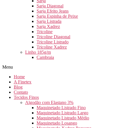
Sarja
Sarja Diagonal
Sarja Efeito Jeans
Sarja Espinha de Peixe
Sarja Listrada
Sarja Xadrez
Tricoline
Tricoline Diagonal
Tricoline Listrado
Tricoline Xadrez
Linho 185g/m
Cambraia
Menu
Home
A Finetex
Blog
Contato
Tecidos Finos
Algodão com Elastano 3%
Maquinetado Listrado Fino
Maquinetado Listrado Largo
Maquinetado Listrado Médio
Maquinetado Losango