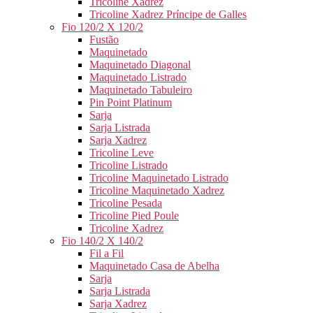
Tricoline Xadrez
Tricoline Xadrez Príncipe de Galles
Fio 120/2 X 120/2
Fustão
Maquinetado
Maquinetado Diagonal
Maquinetado Listrado
Maquinetado Tabuleiro
Pin Point Platinum
Sarja
Sarja Listrada
Sarja Xadrez
Tricoline Leve
Tricoline Listrado
Tricoline Maquinetado Listrado
Tricoline Maquinetado Xadrez
Tricoline Pesada
Tricoline Pied Poule
Tricoline Xadrez
Fio 140/2 X 140/2
Fil a Fil
Maquinetado Casa de Abelha
Sarja
Sarja Listrada
Sarja Xadrez