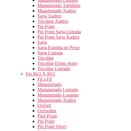
Maquinetado Listrado
Maquinetado Tabuleiro
Maquinetado Xadrez
Sarja Xadrez
Tricoline Xadrez
Pin Point
Pin Point Sarja Listrada
Pin Point Sarja Xadrez
Sarja
Sarja Espinha de Peixe
Sarja Listrada
Tricoline
Tricoline Efeito Jeans
Tricoline Listrado
Fio 80/2 X 80/2
Fil a Fil
Maquinetado
Maquinetado Listrado
Maquinetado Losango
Maquinetado Xadrez
Oxford
Oxfordine
Pied Poule
Pin Point
Pin Point Silver