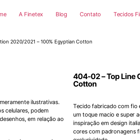
me
A Finetex
Blog
Contato
Tecidos F
ction 2020/2021 – 100% Egyptian Cotton
404-02 – Top Line 
Cotton
 meramente ilustrativas.
Tecido fabricado com fio 
os celulares, podem
um toque macio e super ag
e desenhos, em relação ao
inspiração em design ita
cores com padronagens fin
exclusividade.