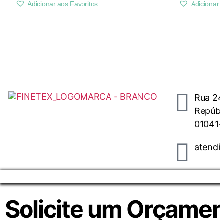
Adicionar aos Favoritos
Adicionar
Rua 24
Repúbl
01041
atend
Solicite um Orçame