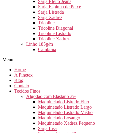
Sarja Efeito Jeans
Sarja Espinha de Peixe
Sarja Listrada
Sarja Xadrez
Tricoline
Tricoline Diagonal
Tricoline Listrado
Tricoline Xadrez
Linho 185g/m
Cambraia
Menu
Home
A Finetex
Blog
Contato
Tecidos Finos
Algodão com Elastano 3%
Maquinetado Listrado Fino
Maquinetado Listrado Largo
Maquinetado Listrado Médio
Maquinetado Losango
Maquinetado Xadrez Pequeno
Sarja Lisa