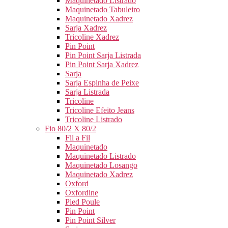
Maquinetado Listrado
Maquinetado Tabuleiro
Maquinetado Xadrez
Sarja Xadrez
Tricoline Xadrez
Pin Point
Pin Point Sarja Listrada
Pin Point Sarja Xadrez
Sarja
Sarja Espinha de Peixe
Sarja Listrada
Tricoline
Tricoline Efeito Jeans
Tricoline Listrado
Fio 80/2 X 80/2
Fil a Fil
Maquinetado
Maquinetado Listrado
Maquinetado Losango
Maquinetado Xadrez
Oxford
Oxfordine
Pied Poule
Pin Point
Pin Point Silver