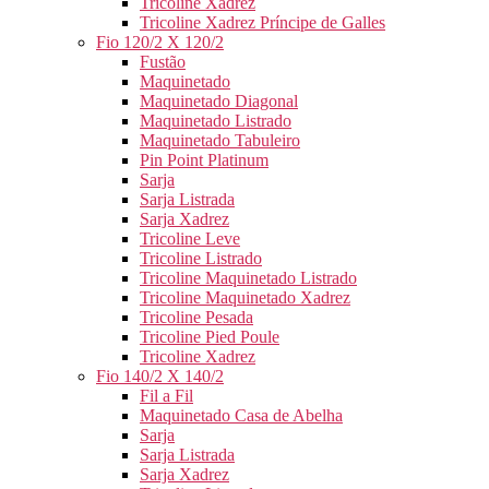
Tricoline Xadrez
Tricoline Xadrez Príncipe de Galles
Fio 120/2 X 120/2
Fustão
Maquinetado
Maquinetado Diagonal
Maquinetado Listrado
Maquinetado Tabuleiro
Pin Point Platinum
Sarja
Sarja Listrada
Sarja Xadrez
Tricoline Leve
Tricoline Listrado
Tricoline Maquinetado Listrado
Tricoline Maquinetado Xadrez
Tricoline Pesada
Tricoline Pied Poule
Tricoline Xadrez
Fio 140/2 X 140/2
Fil a Fil
Maquinetado Casa de Abelha
Sarja
Sarja Listrada
Sarja Xadrez