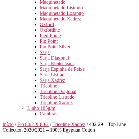
Maquinetado
Maquinetado Listrado
Maquinetado Losango
Maquinetado Xadrez
Oxford
Oxfordine
Pied Poule
Pin Point
Pin Point Silver
Sarja
Sarja Diagonal
Sarja Efeito Jeans
Sarja Espinha de Peixe
Sarja Listrada
Sarja Xadrez
Tricoline
Tricoline Diagonal
Tricoline Listrado
Tricoline Xadrez
Linho 185g/m
Cambraia
Início
/
Fio 80/2 X 80/2
/
Tricoline Xadrez
/ 402-29 – Top Line
Collection 2020/2021 – 100% Egyptian Cotton