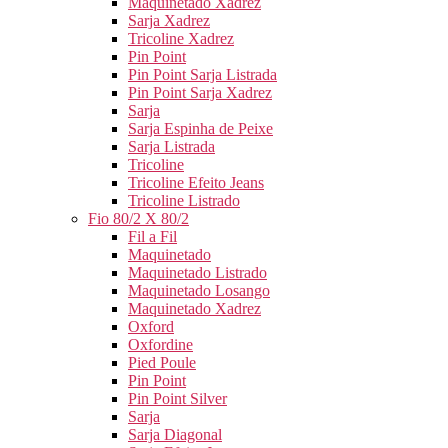
Maquinetado Xadrez
Sarja Xadrez
Tricoline Xadrez
Pin Point
Pin Point Sarja Listrada
Pin Point Sarja Xadrez
Sarja
Sarja Espinha de Peixe
Sarja Listrada
Tricoline
Tricoline Efeito Jeans
Tricoline Listrado
Fio 80/2 X 80/2
Fil a Fil
Maquinetado
Maquinetado Listrado
Maquinetado Losango
Maquinetado Xadrez
Oxford
Oxfordine
Pied Poule
Pin Point
Pin Point Silver
Sarja
Sarja Diagonal