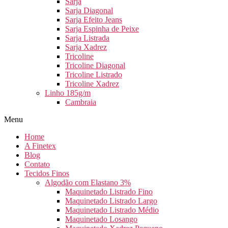
Sarja
Sarja Diagonal
Sarja Efeito Jeans
Sarja Espinha de Peixe
Sarja Listrada
Sarja Xadrez
Tricoline
Tricoline Diagonal
Tricoline Listrado
Tricoline Xadrez
Linho 185g/m
Cambraia
Menu
Home
A Finetex
Blog
Contato
Tecidos Finos
Algodão com Elastano 3%
Maquinetado Listrado Fino
Maquinetado Listrado Largo
Maquinetado Listrado Médio
Maquinetado Losango