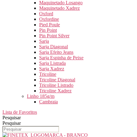
Maquinetado Losango
Maquinetado Xadrez
Oxford
Oxfordine
Pied Poule
Pin Point
Pin Point Silver
Sarja
Sarja Diagonal
Sarja Efeito Jeans
Sarja Espinha de Peixe
Sarja Listrada
Sarja Xadrez
Tricoline
Tricoline Diagonal
Tricoline Listrado
Tricoline Xadrez
Linho 185g/m
Cambraia
Lista de Favoritos
Pesquisar
Pesquisar