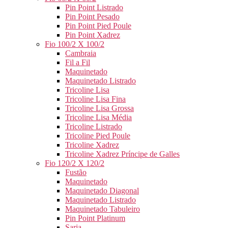
Pin Point Listrado
Pin Point Pesado
Pin Point Pied Poule
Pin Point Xadrez
Fio 100/2 X 100/2
Cambraia
Fil a Fil
Maquinetado
Maquinetado Listrado
Tricoline Lisa
Tricoline Lisa Fina
Tricoline Lisa Grossa
Tricoline Lisa Média
Tricoline Listrado
Tricoline Pied Poule
Tricoline Xadrez
Tricoline Xadrez Príncipe de Galles
Fio 120/2 X 120/2
Fustão
Maquinetado
Maquinetado Diagonal
Maquinetado Listrado
Maquinetado Tabuleiro
Pin Point Platinum
Sarja