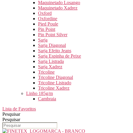
Maquinetado Losango
Maquinetado Xadrez
Oxford
Oxfordine
Pied Poule
Pin Point
Pin Point Silver
Sarja
Sarja Diagonal
Sarja Efeito Jeans
Sarja Espinha de Peixe
Sarja Listrada
Sarja Xadrez
Tricoline
Tricoline Diagonal
Tricoline Listrado
Tricoline Xadrez
Linho 185g/m
Cambraia
Lista de Favoritos
Pesquisar
Pesquisar