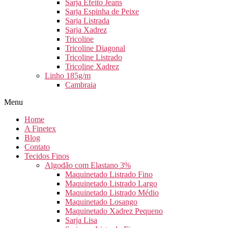
Sarja Efeito Jeans
Sarja Espinha de Peixe
Sarja Listrada
Sarja Xadrez
Tricoline
Tricoline Diagonal
Tricoline Listrado
Tricoline Xadrez
Linho 185g/m
Cambraia
Menu
Home
A Finetex
Blog
Contato
Tecidos Finos
Algodão com Elastano 3%
Maquinetado Listrado Fino
Maquinetado Listrado Largo
Maquinetado Listrado Médio
Maquinetado Losango
Maquinetado Xadrez Pequeno
Sarja Lisa