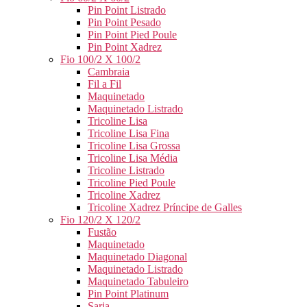
Pin Point Listrado
Pin Point Pesado
Pin Point Pied Poule
Pin Point Xadrez
Fio 100/2 X 100/2
Cambraia
Fil a Fil
Maquinetado
Maquinetado Listrado
Tricoline Lisa
Tricoline Lisa Fina
Tricoline Lisa Grossa
Tricoline Lisa Média
Tricoline Listrado
Tricoline Pied Poule
Tricoline Xadrez
Tricoline Xadrez Príncipe de Galles
Fio 120/2 X 120/2
Fustão
Maquinetado
Maquinetado Diagonal
Maquinetado Listrado
Maquinetado Tabuleiro
Pin Point Platinum
Sarja