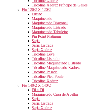
Tricoline Xadrez
Tricoline Xadrez Príncipe de Galles
Fio 120/2 X 120/2
Fustão
Maquinetado
Maquinetado Diagonal
Maquinetado Listrado
Maquinetado Tabuleiro
Pin Point Platinum
Sarja
Sarja Listrada
Sarja Xadrez
Tricoline Leve
Tricoline Listrado
Tricoline Maquinetado Listrado
Tricoline Maquinetado Xadrez
Tricoline Pesada
Tricoline Pied Poule
Tricoline Xadrez
Fio 140/2 X 140/2
Fil a Fil
Maquinetado Casa de Abelha
Sarja
Sarja Listrada
Sarja Xadrez