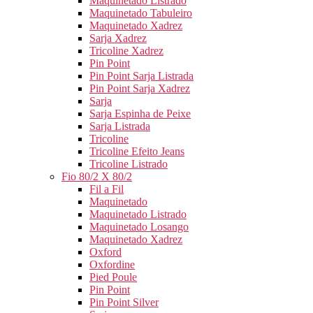
Maquinetado Listrado
Maquinetado Tabuleiro
Maquinetado Xadrez
Sarja Xadrez
Tricoline Xadrez
Pin Point
Pin Point Sarja Listrada
Pin Point Sarja Xadrez
Sarja
Sarja Espinha de Peixe
Sarja Listrada
Tricoline
Tricoline Efeito Jeans
Tricoline Listrado
Fio 80/2 X 80/2
Fil a Fil
Maquinetado
Maquinetado Listrado
Maquinetado Losango
Maquinetado Xadrez
Oxford
Oxfordine
Pied Poule
Pin Point
Pin Point Silver