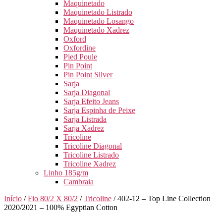
Maquinetado
Maquinetado Listrado
Maquinetado Losango
Maquinetado Xadrez
Oxford
Oxfordine
Pied Poule
Pin Point
Pin Point Silver
Sarja
Sarja Diagonal
Sarja Efeito Jeans
Sarja Espinha de Peixe
Sarja Listrada
Sarja Xadrez
Tricoline
Tricoline Diagonal
Tricoline Listrado
Tricoline Xadrez
Linho 185g/m
Cambraia
Início
/
Fio 80/2 X 80/2
/
Tricoline
/ 402-12 – Top Line Collection
2020/2021 – 100% Egyptian Cotton