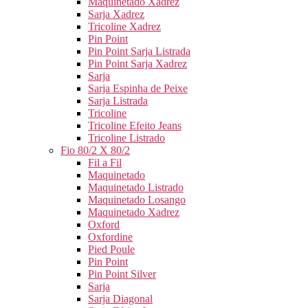
Maquinetado Xadrez
Sarja Xadrez
Tricoline Xadrez
Pin Point
Pin Point Sarja Listrada
Pin Point Sarja Xadrez
Sarja
Sarja Espinha de Peixe
Sarja Listrada
Tricoline
Tricoline Efeito Jeans
Tricoline Listrado
Fio 80/2 X 80/2
Fil a Fil
Maquinetado
Maquinetado Listrado
Maquinetado Losango
Maquinetado Xadrez
Oxford
Oxfordine
Pied Poule
Pin Point
Pin Point Silver
Sarja
Sarja Diagonal