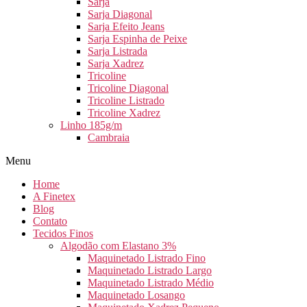
Sarja
Sarja Diagonal
Sarja Efeito Jeans
Sarja Espinha de Peixe
Sarja Listrada
Sarja Xadrez
Tricoline
Tricoline Diagonal
Tricoline Listrado
Tricoline Xadrez
Linho 185g/m
Cambraia
Menu
Home
A Finetex
Blog
Contato
Tecidos Finos
Algodão com Elastano 3%
Maquinetado Listrado Fino
Maquinetado Listrado Largo
Maquinetado Listrado Médio
Maquinetado Losango