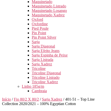
Maquinetado
Maquinetado Listrado
Maquinetado Losango
Maquinetado Xadrez
Oxford
Oxfordine
Pied Poule
Pin Point
Pin Point Silver
Sarja
Sarja Diagonal
Sarja Efeito Jeans
Sarja Espinha de Peixe
Sarja Listrada
Sarja Xadrez
Tricoline
Tricoline Diagonal
Tricoline Listrado
Tricoline Xadrez
Linho 185g/m
Cambraia
Início
/
Fio 80/2 X 80/2
/
Sarja Xadrez
/ 401-51 – Top Line
Collection 2020/2021 – 100% Egyptian Cotton