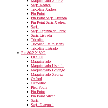
Maquinetado Xadrez
Sarja Xadrez
Tricoline Xadrez
Pin Point
Pin Point Sarja Listrada
Pin Point Sarja Xadrez
Sarja
Sarja Espinha de Peixe
Sarja Listrada
Tricoline
Tricoline Efeito Jeans
Tricoline Listrado
Fio 80/2 X 80/2
Fil a Fil
Maquinetado
Maquinetado Listrado
Maquinetado Losango
Maquinetado Xadrez
Oxford
Oxfordine
Pied Poule
Pin Point
Pin Point Silver
Sarja
Sarja Diagonal