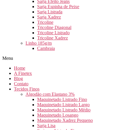
Sarja Efeito Jeans
Sarja Espinha de Peixe
Sarja Listrada
Sarja Xadrez
Tricoline
Tricoline Diagonal
Tricoline Listrado
Tricoline Xadrez
Linho 185g/m
Cambraia
Menu
Home
A Finetex
Blog
Contato
Tecidos Finos
Algodão com Elastano 3%
Maquinetado Listrado Fino
Maquinetado Listrado Largo
Maquinetado Listrado Médio
Maquinetado Losango
Maquinetado Xadrez Pequeno
Sarja Lisa