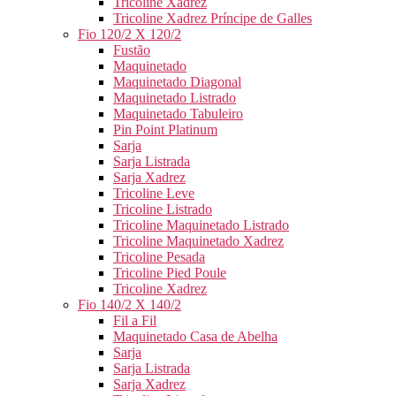
Tricoline Xadrez
Tricoline Xadrez Príncipe de Galles
Fio 120/2 X 120/2
Fustão
Maquinetado
Maquinetado Diagonal
Maquinetado Listrado
Maquinetado Tabuleiro
Pin Point Platinum
Sarja
Sarja Listrada
Sarja Xadrez
Tricoline Leve
Tricoline Listrado
Tricoline Maquinetado Listrado
Tricoline Maquinetado Xadrez
Tricoline Pesada
Tricoline Pied Poule
Tricoline Xadrez
Fio 140/2 X 140/2
Fil a Fil
Maquinetado Casa de Abelha
Sarja
Sarja Listrada
Sarja Xadrez