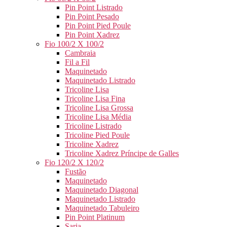
Pin Point Listrado
Pin Point Pesado
Pin Point Pied Poule
Pin Point Xadrez
Fio 100/2 X 100/2
Cambraia
Fil a Fil
Maquinetado
Maquinetado Listrado
Tricoline Lisa
Tricoline Lisa Fina
Tricoline Lisa Grossa
Tricoline Lisa Média
Tricoline Listrado
Tricoline Pied Poule
Tricoline Xadrez
Tricoline Xadrez Príncipe de Galles
Fio 120/2 X 120/2
Fustão
Maquinetado
Maquinetado Diagonal
Maquinetado Listrado
Maquinetado Tabuleiro
Pin Point Platinum
Sarja