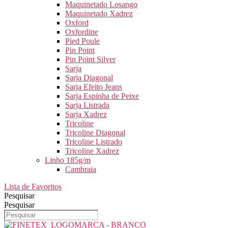
Maquinetado Losango
Maquinetado Xadrez
Oxford
Oxfordine
Pied Poule
Pin Point
Pin Point Silver
Sarja
Sarja Diagonal
Sarja Efeito Jeans
Sarja Espinha de Peixe
Sarja Listrada
Sarja Xadrez
Tricoline
Tricoline Diagonal
Tricoline Listrado
Tricoline Xadrez
Linho 185g/m
Cambraia
Lista de Favoritos
Pesquisar
Pesquisar