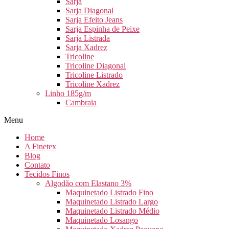
Sarja
Sarja Diagonal
Sarja Efeito Jeans
Sarja Espinha de Peixe
Sarja Listrada
Sarja Xadrez
Tricoline
Tricoline Diagonal
Tricoline Listrado
Tricoline Xadrez
Linho 185g/m
Cambraia
Menu
Home
A Finetex
Blog
Contato
Tecidos Finos
Algodão com Elastano 3%
Maquinetado Listrado Fino
Maquinetado Listrado Largo
Maquinetado Listrado Médio
Maquinetado Losango