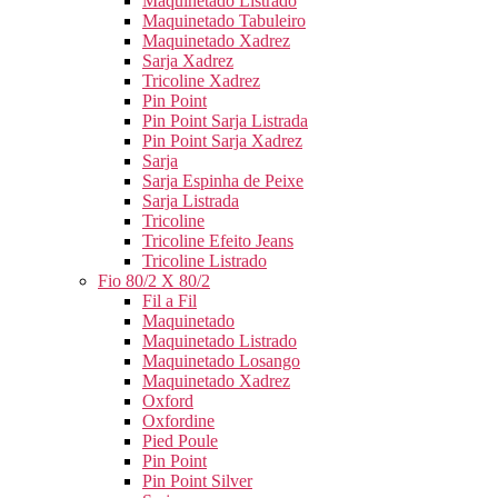
Maquinetado Listrado
Maquinetado Tabuleiro
Maquinetado Xadrez
Sarja Xadrez
Tricoline Xadrez
Pin Point
Pin Point Sarja Listrada
Pin Point Sarja Xadrez
Sarja
Sarja Espinha de Peixe
Sarja Listrada
Tricoline
Tricoline Efeito Jeans
Tricoline Listrado
Fio 80/2 X 80/2
Fil a Fil
Maquinetado
Maquinetado Listrado
Maquinetado Losango
Maquinetado Xadrez
Oxford
Oxfordine
Pied Poule
Pin Point
Pin Point Silver